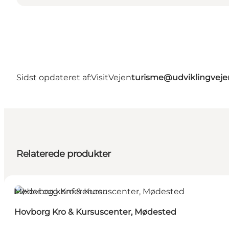
Sidst opdateret af:
VisitVejen
turisme@udviklingveje
Relaterede produkter
Møder og konferencer
Hovborg Kro & Kursuscenter, Mødested