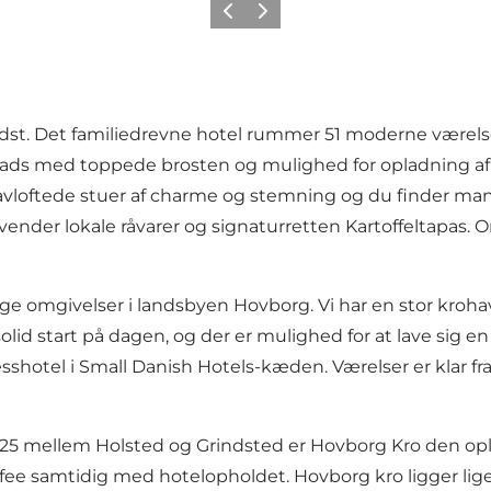
Forrige
Næste
edst. Det familiedrevne hotel rummer 51 moderne værelser
plads med toppede brosten og mulighed for opladning af el
vloftede stuer af charme og stemning og du finder mange 
vender lokale råvarer og signaturretten Kartoffeltapas
lige omgivelser i landsbyen Hovborg. Vi har en stor kr
d start på dagen, og der er mulighed for at lave sig en 
shotel i Small Danish Hotels-kæden. Værelser er klar fra 
5 mellem Holsted og Grindsted er Hovborg Kro den oplagt
nfee samtidig med hotelopholdet. Hovborg kro ligger lige