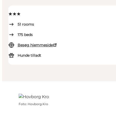
51
rooms
175
beds
Besøg hjemmeside
Hunde tilladt
Foto
:
Hovborg Kro