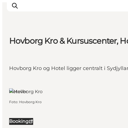
Hovborg Kro & Kursuscenter, H
Oplev Ribe
Oplev Esbjerg
Oplev Fanø
Hovborg Kro og Hotel ligger centralt i Sydjyll
Oplev Mandø
Oplev Vadehavet
Hovborg,
Sydjylland
Det Sker
Hoteller
Foto
:
Hovborg Kro
Booking