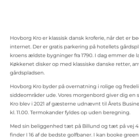
Hovborg Kro er klassisk dansk kroferie, når det er b
internet. Der er gratis parkering på hotellets gårds
kroens ældste bygninger fra 1790. I dag emmer de la
Køkkenet disker op med klassiske danske retter, an
gårdspladsen.
Hovborg Kro byder på overnatning i rolige og frede
siddeområder ude. Vores morgenbord giver dig en soli
Kro blev i 2021 af gæsterne udnævnt til Årets Busines
kl. 11.00. Termokander fyldes op uden beregning.
Med sin beliggenhed tæt på Billund og tæt på vej 42
finder I 16 af de bedste golfbaner. I kan booke gree