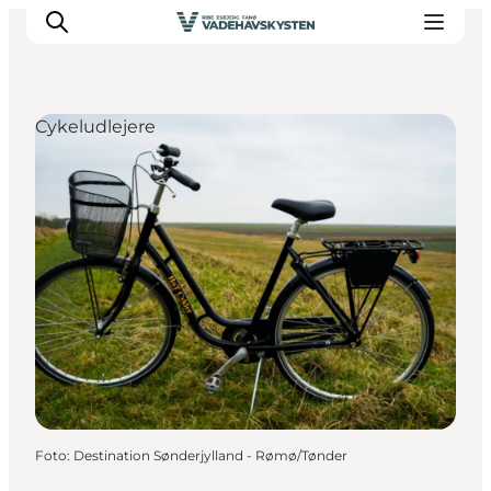
Cykeludlejere
Oplev Ribe
Oplev Esbjerg
Oplev Fanø
Oplev Mandø
Oplev Vadehavet
Det Sker
Foto
:
Destination Sønderjylland - Rømø/Tønder