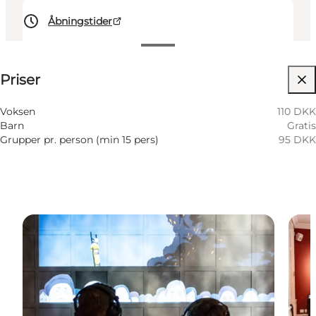
Åbningstider
Se priser
⌘
Priser
Johanneskors
Besøg hjemmeside
Voksen
110 DKK
Barn
Gratis
Grupper pr. person (min 15 pers)
95 DKK