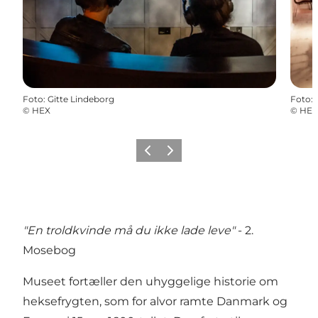
Foto
:
Gitte Lindeborg
Foto
:
©
HEX
©
HEX
Forrige
Næste
"En troldkvinde må du ikke lade leve"
- 2.
Mosebog
Museet fortæller den uhyggelige historie om
heksefrygten, som for alvor ramte Danmark og