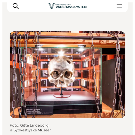
Museer
Oplev Ribe
Oplev Esbjerg
Oplev Fanø
Oplev Mandø
Oplev Vadehavet
Det Sker
Foto
:
Gitte Lindeborg
©
Sydvestjyske Museer