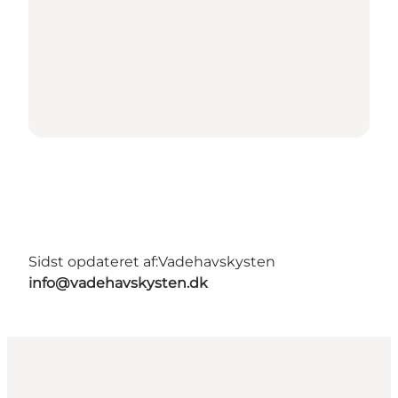
Sidst opdateret af:
Vadehavskysten
info@vadehavskysten.dk