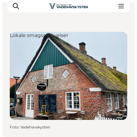
Lokale smagsoplevelser
Oplev Ribe
Oplev Esbjerg
Oplev Fanø
Oplev Mandø
Oplev Vadehavet
Det Sker
Foto
:
Vadehavskysten