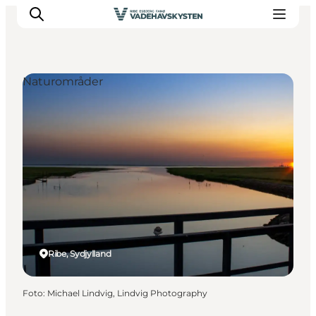
Naturområder
Oplev Ribe
Oplev Esbjerg
Oplev Fanø
Oplev Mandø
Oplev Vadehavet
Det Sker
Ribe, Sydjylland
Foto
:
Michael Lindvig, Lindvig Photography