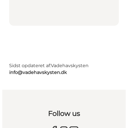
Sidst opdateret af:
Vadehavskysten
info@vadehavskysten.dk
Follow us