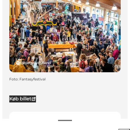
Esbjerg, Sydjylland
Foto
:
Fantasyfestival
Køb billet
Datoer og tider