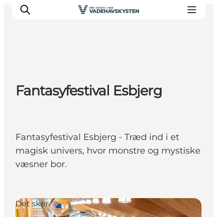
Oplev Ribe
Fantasyfestival Esbjerg
Oplev Esbjerg
Oplev Fanø
Oplev Mandø
Oplev Vadehavet
Fantasyfestival Esbjerg - Træd ind i et
Det Sker
magisk univers, hvor monstre og mystiske
væsner bor.
Det sker