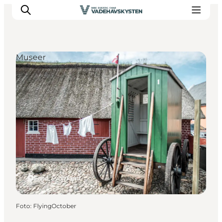
Museer
Oplev Ribe
Oplev Esbjerg
Oplev Fanø
Oplev Mandø
Oplev Vadehavet
Det Sker
Fanø, Sydjylland
Foto
:
FlyingOctober