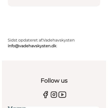
Sidst opdateret af:
Vadehavskysten
info@vadehavskysten.dk
Follow us