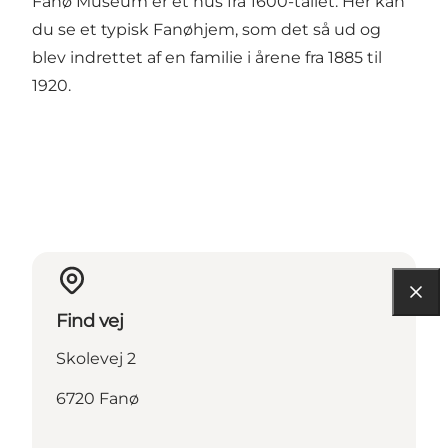
Fanø Museum er et hus fra 1600-tallet. Her kan
du se et typisk Fanøhjem, som det så ud og
blev indrettet af en familie i årene fra 1885 til
1920.
Find vej
Skolevej 2
6720 Fanø