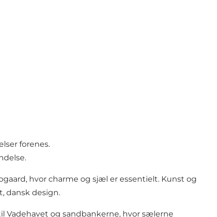
lser forenes.
ndelse.
ogaard, hvor charme og sjæl er essentielt. Kunst og
t, dansk design.
n til Vadehavet og sandbankerne, hvor sælerne