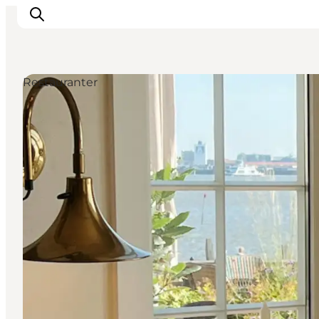
Restauranter
Oplev Ribe
Oplev Esbjerg
Oplev Fanø
Oplev Mandø
Oplev Vadehavet
Det Sker