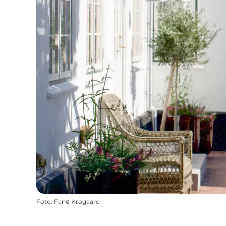
Foto
:
Fanø Krogaard