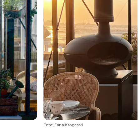
Foto
:
Fanø Krogaard