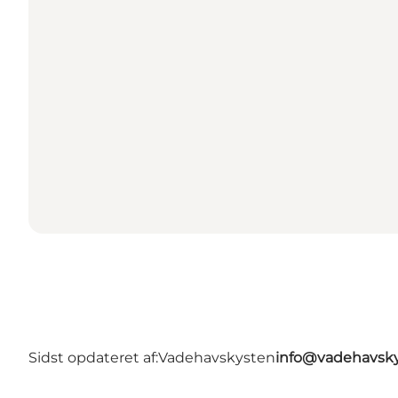
Sidst opdateret af:
Vadehavskysten
info@vadehavsky