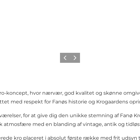
Forrige
Næste
kro-koncept, hvor nærvær, god kvalitet og skønne omgive
ttet med respekt for Fanøs historie og Krogaardens opri
værelser, for at give dig den unikke stemning af Fanø Kr
k atmosfære med en blanding af vintage, antik og tidløs
erede kro placeret i absolut første række med frit udsy