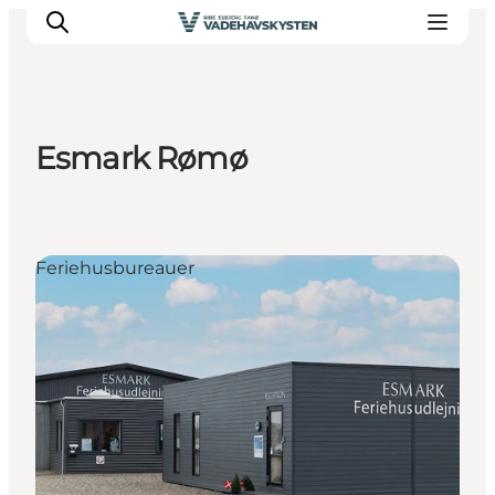
Esmark Rømø
Oplev Ribe
Oplev Esbjerg
Oplev Fanø
Feriehusbureauer
Oplev Mandø
Oplev Vadehavet
Det Sker