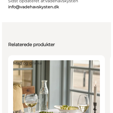
Sidst opdateret af:
Vadehavskysten
info@vadehavskysten.dk
Relaterede produkter
Mad og drikke