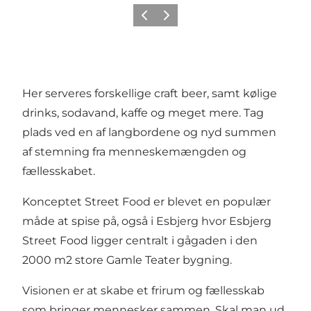
Forrige
Næste
Her serveres forskellige craft beer, samt kølige
drinks, sodavand, kaffe og meget mere. Tag
plads ved en af langbordene og nyd summen
af stemning fra menneskemængden og
fællesskabet.
Konceptet Street Food er blevet en populær
måde at spise på, også i Esbjerg hvor Esbjerg
Street Food ligger centralt i gågaden i den
2000 m2 store Gamle Teater bygning.
Visionen er at skabe et frirum og fællesskab
som bringer mennesker sammen. Skal man ud