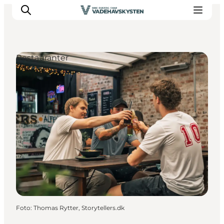
Restauranter
Oplev Ribe
Oplev Esbjerg
Oplev Fanø
Oplev Mandø
Oplev Vadehavet
Det Sker
Foto
:
Thomas Rytter, Storytellers.dk