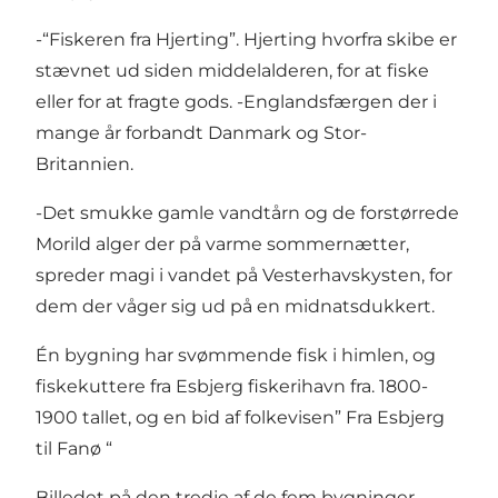
-“Fiskeren fra Hjerting”. Hjerting hvorfra skibe er
stævnet ud siden middelalderen, for at fiske
eller for at fragte gods. -Englandsfærgen der i
mange år forbandt Danmark og Stor-
Britannien.
-Det smukke gamle vandtårn og de forstørrede
Morild alger der på varme sommernætter,
spreder magi i vandet på Vesterhavskysten, for
dem der våger sig ud på en midnatsdukkert.
Én bygning har svømmende fisk i himlen, og
fiskekuttere fra Esbjerg fiskerihavn fra. 1800-
1900 tallet, og en bid af folkevisen” Fra Esbjerg
til Fanø “
Billedet på den tredje af de fem bygninger