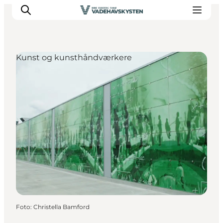
Kunst og kunsthåndværkere
Oplev Ribe
Oplev Esbjerg
Oplev Fanø
Oplev Mandø
Oplev Vadehavet
Det Sker
Foto
:
Christella Bamford