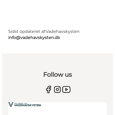
Sidst opdateret af:
Vadehavskysten
info@vadehavskysten.dk
Follow us