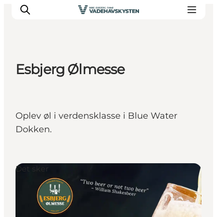
Esbjerg Ølmesse
Oplev Ribe
Oplev Esbjerg
Oplev Fanø
Oplev øl i verdensklasse i Blue Water
Oplev Mandø
Dokken.
Oplev Vadehavet
Det Sker
Det sker