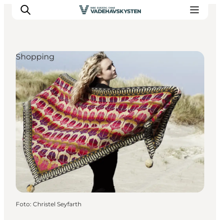
Shopping
Oplev Ribe
Oplev Esbjerg
Oplev Fanø
Oplev Mandø
Oplev Vadehavet
Det Sker
Foto
:
Christel Seyfarth