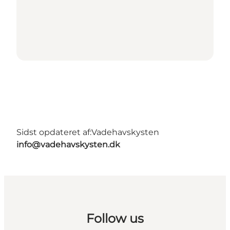
Sidst opdateret af:
Vadehavskysten
info@vadehavskysten.dk
Follow us