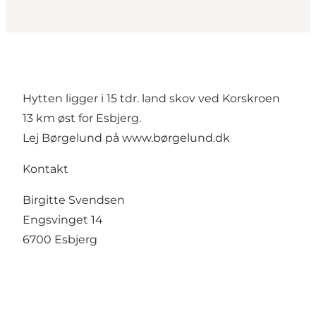
Hytten ligger i 15 tdr. land skov ved Korskroen
13 km øst for Esbjerg.
Lej Børgelund på
www.børgelund.dk
Kontakt
Birgitte Svendsen
Engsvinget 14
6700 Esbjerg