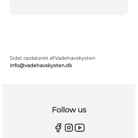
Sidst opdateret af:
Vadehavskysten
info@vadehavskysten.dk
Follow us