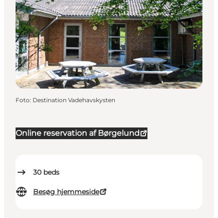
Foto
:
Destination Vadehavskysten
Online reservation af Børgelund
30
beds
Besøg hjemmeside