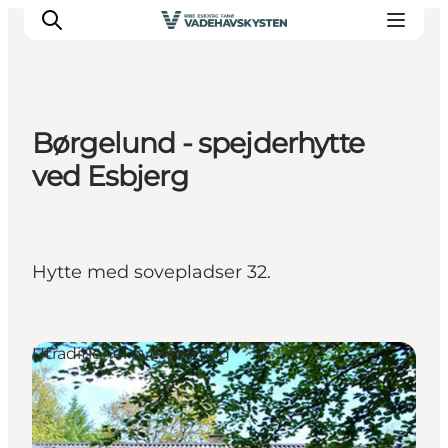
Børgelund - spejderhytte
Oplev Ribe
ved Esbjerg
Oplev Esbjerg
Oplev Fanø
Oplev Mandø
Hytte med sovepladser 32.
Oplev Vadehavet
Det Sker
Utraditionel overnatning