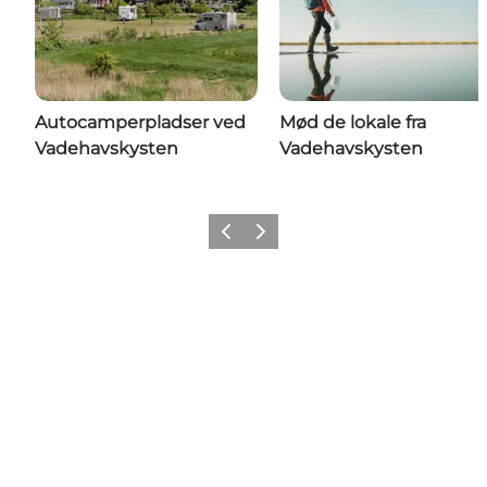
Autocamperpladser ved
Mød de lokale fra
Vadehavskysten
Vadehavskysten
Forrige
Næste
Follow us