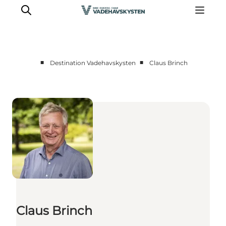
■
■
Destination Vadehavskysten
Claus Brinch
Nyheder
Presse
Partnere
Claus Brinch