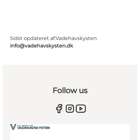
Sidst opdateret af:
Vadehavskysten
info@vadehavskysten.dk
Follow us