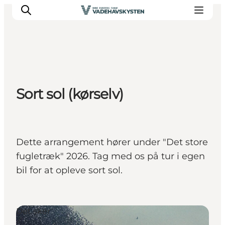
Oplev Ribe
Sort sol (kørselv)
Oplev Esbjerg
Oplev Fanø
Oplev Mandø
Oplev Vadehavet
Dette arrangement hører under "Det store
Det Sker
fugletræk" 2026. Tag med os på tur i egen
bil for at opleve sort sol.
Det sker