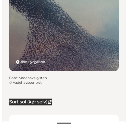
Ribe, Sydjylland
Foto
:
Vadehavskysten
©
Vadehavscentret
Sort sol (kør selv)
Datoer og tider