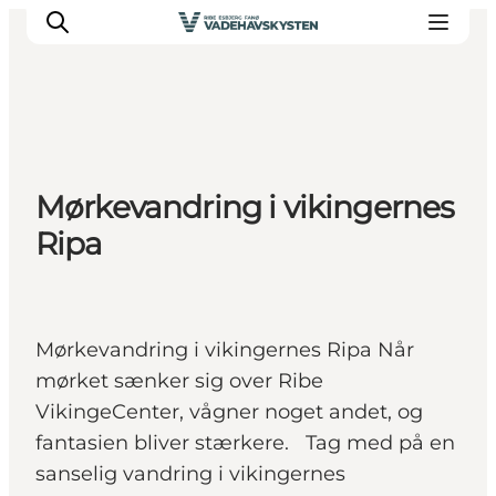
Oplev Ribe
Mørkevandring i vikingernes
Oplev Esbjerg
Ripa
Oplev Fanø
Oplev Mandø
Oplev Vadehavet
Det Sker
Mørkevandring i vikingernes Ripa Når
mørket sænker sig over Ribe
VikingeCenter, vågner noget andet, og
fantasien bliver stærkere. Tag med på en
sanselig vandring i vikingernes