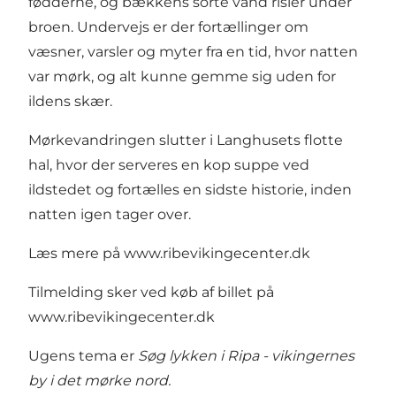
fødderne, og bækkens sorte vand risler under
broen. Undervejs er der fortællinger om
væsner, varsler og myter fra en tid, hvor natten
var mørk, og alt kunne gemme sig uden for
ildens skær.
Mørkevandringen slutter i Langhusets flotte
hal, hvor der serveres en kop suppe ved
ildstedet og fortælles en sidste historie, inden
natten igen tager over.
Læs mere på
www.ribevikingecenter.dk
Tilmelding sker ved køb af billet på
www.ribevikingecenter.dk
Ugens tema er
Søg lykken i Ripa - vikingernes
by i det mørke nord.