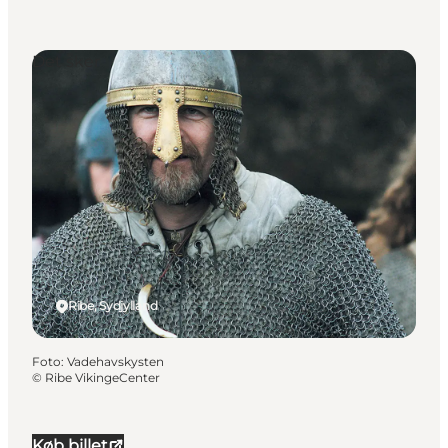
Det sker
Ribe, Sydjylland
Foto
:
Vadehavskysten
©
Ribe VikingeCenter
Køb billet