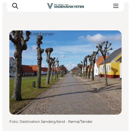
Øvrige attraktioner
Oplev Ribe
Oplev Esbjerg
Oplev Fanø
Oplev Mandø
Oplev Vadehavet
Det Sker
Foto
:
Destination Sønderjylland - Rømø/Tønder