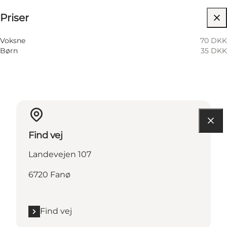
Priser
Besøg hjemmeside
15 Oktober
05:00 PM–06:30 PM
Torsdag
07:00 PM–08:30 PM
Voksne
70 DKK
Børn
35 DKK
Find vej
Landevejen 107
6720 Fanø
Find vej