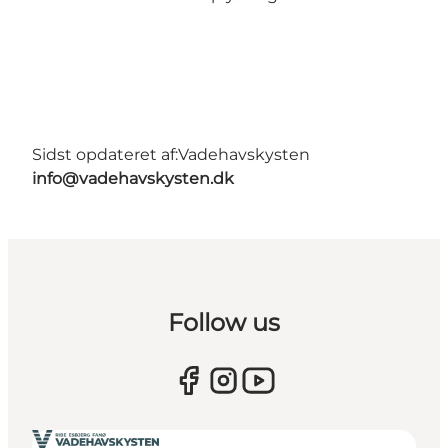
Sidst opdateret af:
Vadehavskysten
info@vadehavskysten.dk
Follow us