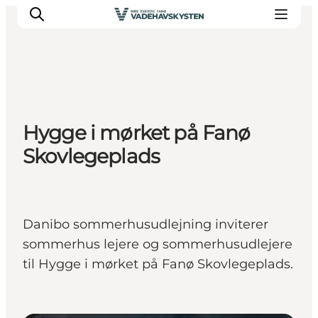
Oplev Ribe
Hygge i mørket på Fanø
Oplev Esbjerg
Skovlegeplads
Oplev Fanø
Oplev Mandø
Oplev Vadehavet
Det Sker
Danibo sommerhusudlejning inviterer
sommerhus lejere og sommerhusudlejere
til Hygge i mørket på Fanø Skovlegeplads.