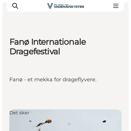
Fanø Internationale
Oplev Ribe
Dragefestival
Oplev Esbjerg
Oplev Fanø
Oplev Mandø
Fanø - et mekka for drageflyvere.
Oplev Vadehavet
Det Sker
Det sker