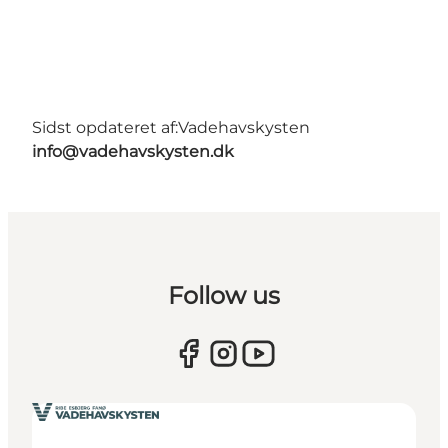
Sidst opdateret af:
Vadehavskysten
info@vadehavskysten.dk
Follow us