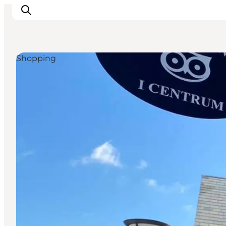
Shopping
Oplev Ribe
Oplev Esbjerg
Oplev Fanø
Oplev Mandø
Oplev Vadehavet
Det Sker