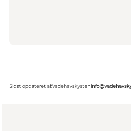
Sidst opdateret af:
Vadehavskysten
info@vadehavsky