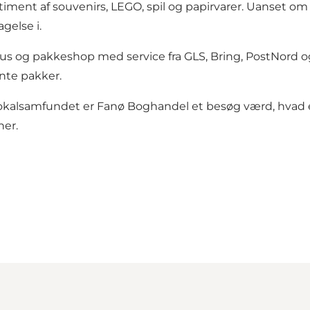
ent af souvenirs, LEGO, spil og papirvarer. Uanset om d
gelse i.
og pakkeshop med service fra GLS, Bring, PostNord og D
nte pakker.
i lokalsamfundet er Fanø Boghandel et besøg værd, hvad 
ner.