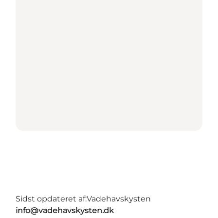
Sidst opdateret af:
Vadehavskysten
info@vadehavskysten.dk