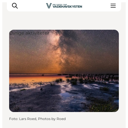
Øvrige aktiviteter
Oplev Ribe
Oplev Esbjerg
Oplev Fanø
Oplev Mandø
Oplev Vadehavet
Det Sker
Foto
:
Lars Roed, Photos by Roed