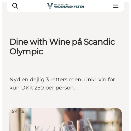
Dine with Wine på Scandic
Oplev Ribe
Olympic
Oplev Esbjerg
Oplev Fanø
Oplev Mandø
Nyd en dejlig 3 retters menu inkl. vin for
Oplev Vadehavet
kun DKK 250 per person.
Det Sker
Det sker