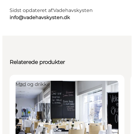
Sidst opdateret af:
Vadehavskysten
info@vadehavskysten.dk
Relaterede produkter
Mad og drikke