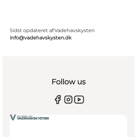
Sidst opdateret af:
Vadehavskysten
info@vadehavskysten.dk
Follow us